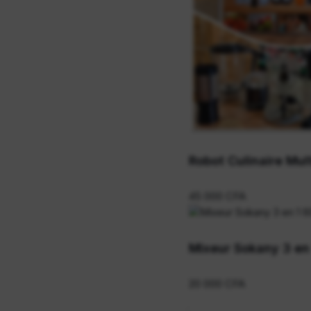
Robot Culinaire Mult
45 000 CFA
Mixeur Sokany 3 en
20 000 CFA