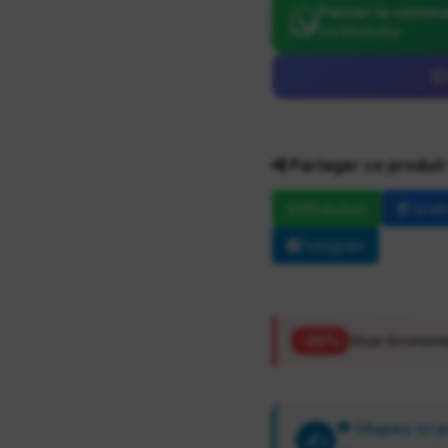
Passer la comm
Via WhatsApp
Partager ce produit 
WhatsApp
Face
Telegram
-20%
Vous économi
💬 Cliquez ici
✍