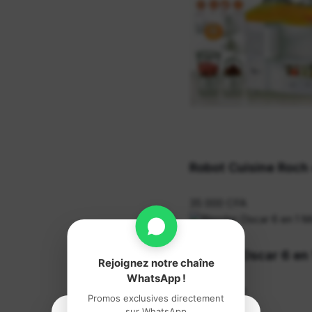
Robot Cuisine Roch 
35 000 CFA
Blender Oscar 6 en
Rejoignez notre chaîne
WhatsApp !
29 500 CFA
Promos exclusives directement
sur WhatsApp