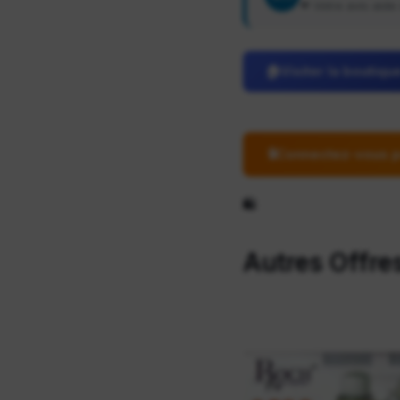
❤ Votre avis aide 
🏠
Visiter la boutiq
🔒
Connectez-vous p
🛍️
Autres Offre