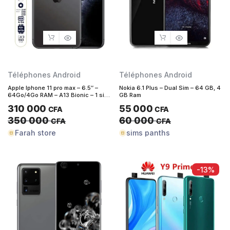
Téléphones Android
Téléphones Android
Apple Iphone 11 pro max – 6.5″ –
Nokia 6.1 Plus – Dual Sim – 64 GB, 4
64Go/4Go RAM – A13 Bionic – 1 sim
GB Ram
– 12MP/12MP – 3969 mAh
310 000
55 000
CFA
CFA
350 000
60 000
CFA
CFA
Farah store
sims panths
-13%