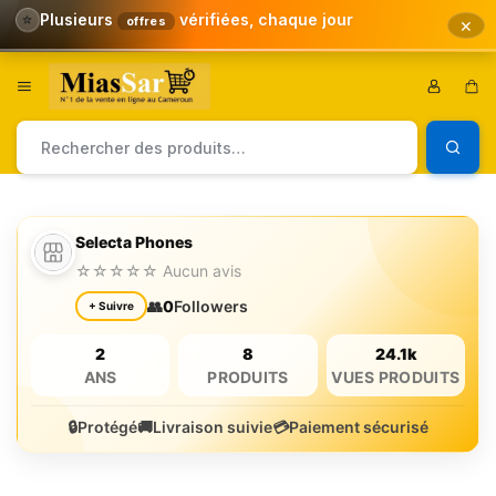
⭐
Plusieurs
vérifiées, chaque jour
offres
✕
Aller
à/au
Pa
contenu
Achetez
Plus,
Vendez
Plus
Selecta Phones
☆☆☆☆☆ Aucun avis
👥
0
Followers
+ Suivre
2
8
24.1k
ANS
PRODUITS
VUES PRODUITS
🔒
Protégé
🚚
Livraison suivie
💳
Paiement sécurisé