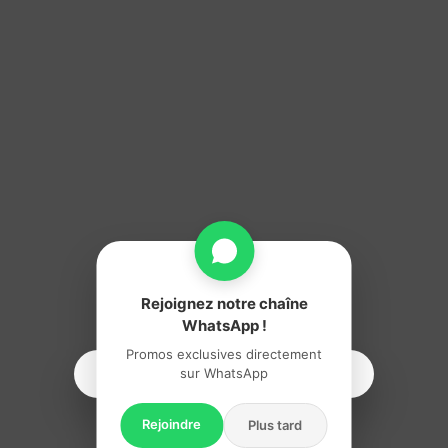
Rejoignez notre chaîne
WhatsApp !
Promos exclusives directement
sur WhatsApp
Rejoindre
Plus tard