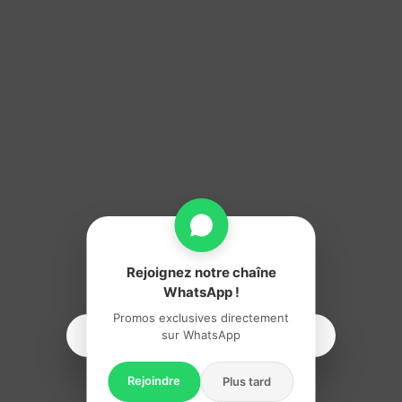
Rejoignez notre chaîne
WhatsApp !
Promos exclusives directement
sur WhatsApp
Rejoindre
Plus tard