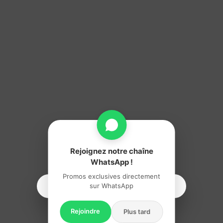
Rejoignez notre chaîne
WhatsApp !
Promos exclusives directement
sur WhatsApp
Rejoindre
Plus tard