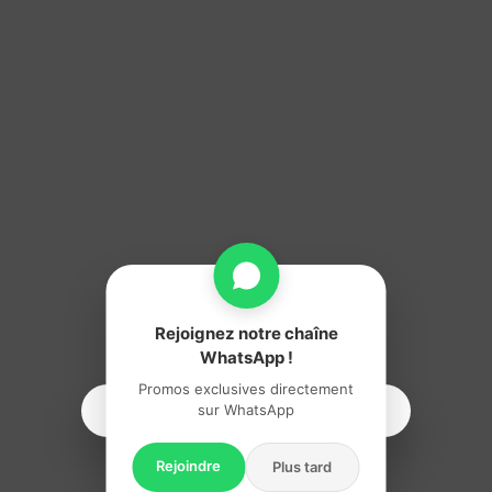
Rejoignez notre chaîne
WhatsApp !
Promos exclusives directement
sur WhatsApp
Rejoindre
Plus tard