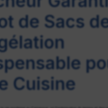
cheur Garanti
ot de Sacs d
gélation
spensable po
e Cuisine