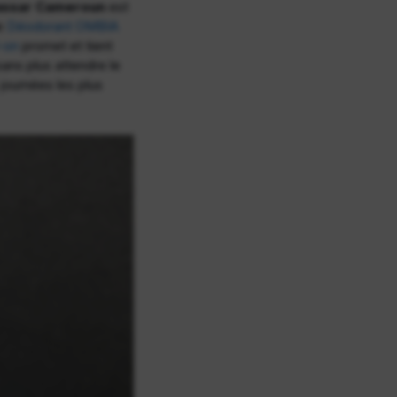
assar Cameroun
est
le
Déodorant OMBIA
l-on
promet et tient
ans plus attendre le
 journées les plus