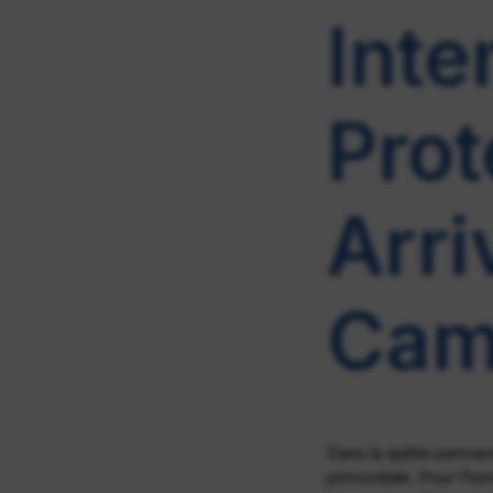
Inte
Prot
Arri
Cam
Dans la quête permane
primordiale. Pour l’h