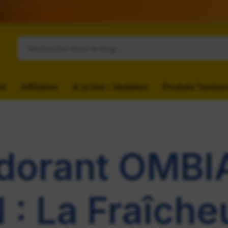
il
Affiliation
A la Une – Vedettes
Produits Tendan
dorant OMBI
: La Fraîche