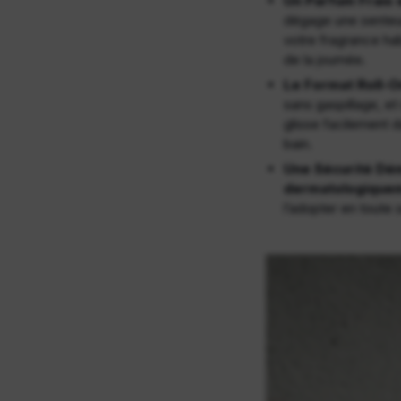
Un Parfum Frais e
dégage une senteur
votre fragrance habi
de la journée.
Le Format Roll-On
sans gaspillage, e
glisse facilement d
bain.
Une Sécurité Dé
dermatologique
l’adopter en toute 