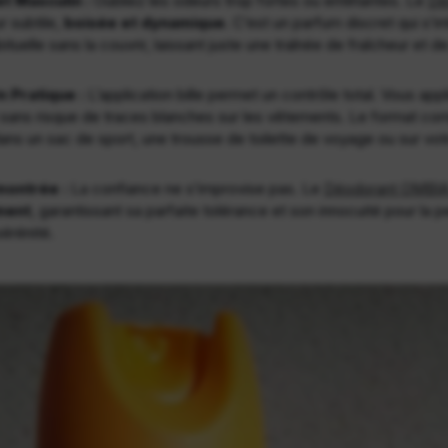
t Masculin :
Oubliez les odeurs trop fortes ou entêtantes. Le
Dé
 subtile,
boisée et dynamique
. C’est un parfum discret qui s’i
tuelle sans la couvrir, laissant juste une traînée de fraîcheur et d
 Pratique :
L’application bille permet un contrôle total. Vous appl
t sans risque de traces blanches sur les vêtements. Le format c
ans un sac de sport, une trousse de toilette de voyage ou sur vot
montrée :
La confiance ne s’improvise pas. Le
Déodorant OMBI
ment
, garantissant sa parfaite tolérance et son innocuité pour la
sérénité.