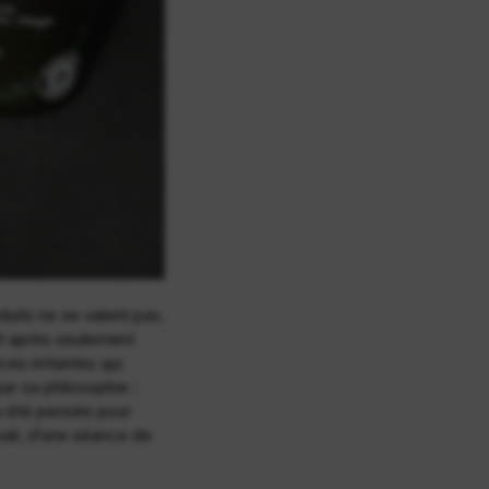
duits ne se valent pas.
rt après seulement
es irritantes qui
ar sa philosophie :
 a été pensée pour
vail, d’une séance de