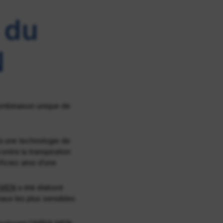
 du
N
combinaison unique de
à une technologie de
ontre la transpiration
ciez ainsi d’une
 MEN
a été élaboré
eaux les plus sensibles