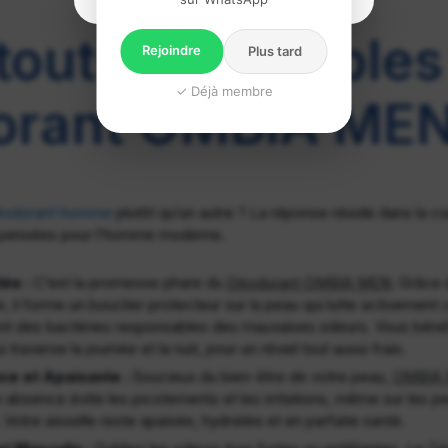
touts Indéniables
Rejoindre
Plus tard
✓ Déjà membre
orant OMBIA ME
éodorant homme
plutôt qu’un autre ? La réponse réside dans la 
, pensées pour l’homme moderne.
ée :
C’est la promesse phare du
Déodorant OMBIA MEN
. Grâce 
, il forme un bouclier protecteur sur la peau qui lutte activement c
t des bactéries responsables des mauvaises odeurs. Vous bénéfi
 traverse la journée et la nuit, pour un réveil tout aussi frais.
e et Apaisante :
Soucieux du bien-être de votre peau,
OMBIA
e absence évite les picotements et les irritations, même sur les p
 Votre aisselle reste apaisée, hydratée et en parfaite santé.