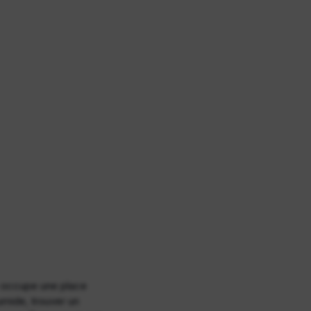
e occupe une place
umide, trouver un