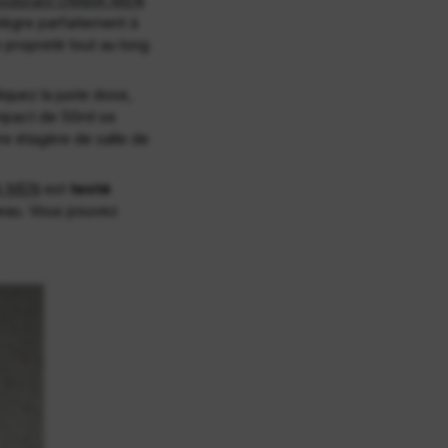
odorant OMBIA MEN
ntègre parfaitement à
e propreté tout au long
iquez la juste dose,
ompact de 50ml se
re étagère de salle de
A MEN
est
testé
 peau. Vous pouvez