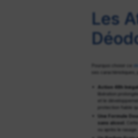
Les A
Déod
Pourquoi choisir ce
d
ses caractéristiques
Action 48h Inégal
libération prolongée
et le développemen
protection fiable qui
Une Formule Douc
sans alcool
. Cett
ou après le rasage.