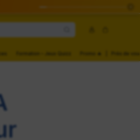
✕
Compte
Panier
ces
Formation – Jeux Quizz
Promo ️‍️‍️‍🔥
|
Près de vou
A
ur