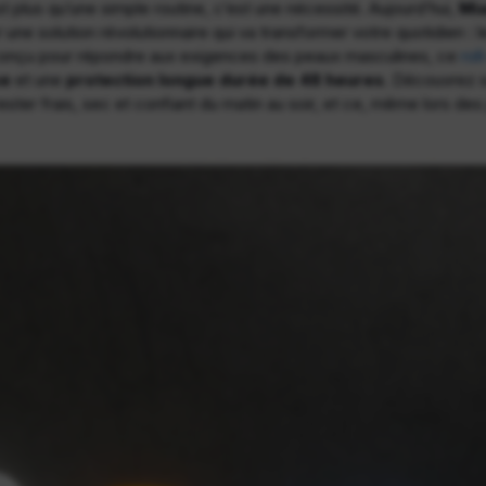
t plus qu’une simple routine, c’est une nécessité. Aujourd’hui,
Mi
 une solution révolutionnaire qui va transformer votre quotidien : 
conçu pour répondre aux exigences des peaux masculines, ce
rol
se
et une
protection longue durée de 48 heures
. Découvrez s
rester frais, sec et confiant du matin au soir, et ce, même lors des