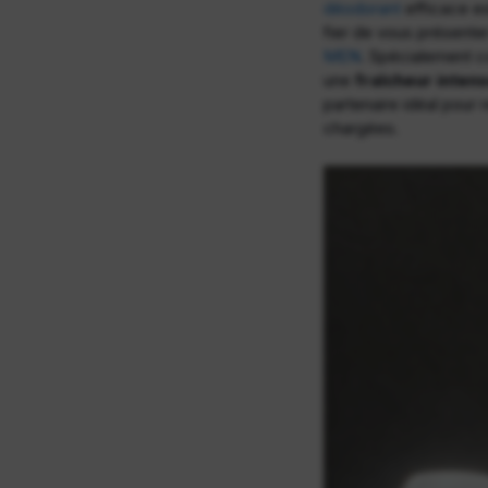
déodorant
efficace es
fier de vous présenter
MEN
. Spécialement 
une
fraîcheur inten
partenaire idéal pour 
chargées.