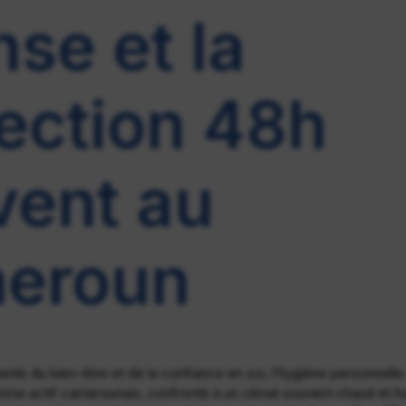
nse et la
ection 48h
vent au
eroun
nte du bien-être et de la confiance en soi, l’hygiène personnell
omme actif camerounais, confronté à un climat souvent chaud et h