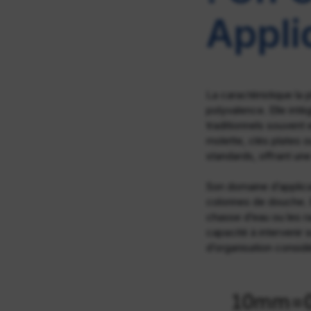
Appli
La caractéristique la
polyvalence. Elle int
traditionnels souvent
molette, clés plates o
standards, offrant une
Son domaine d’applicat
colonnes de douche. E
chasse d’eau ou les r
capacité à intervenir
d’organisation considér