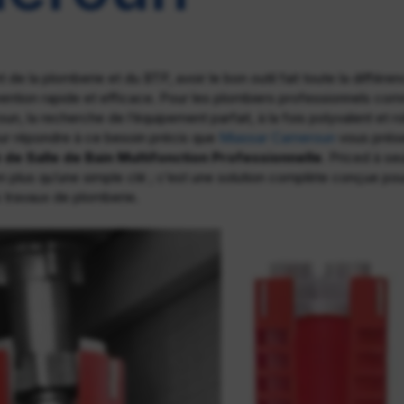
 de la plomberie et du BTP, avoir le bon outil fait toute la différe
rvention rapide et efficace. Pour les plombiers professionnels com
n, la recherche de l’équipement parfait, à la fois polyvalent et r
ur répondre à ce besoin précis que
Miassar Cameroun
vous prése
 de Salle de Bain Multifonction Professionnelle
. Priced à s
n plus qu’une simple clé ; c’est une solution complète conçue pour
 travaux de plomberie.