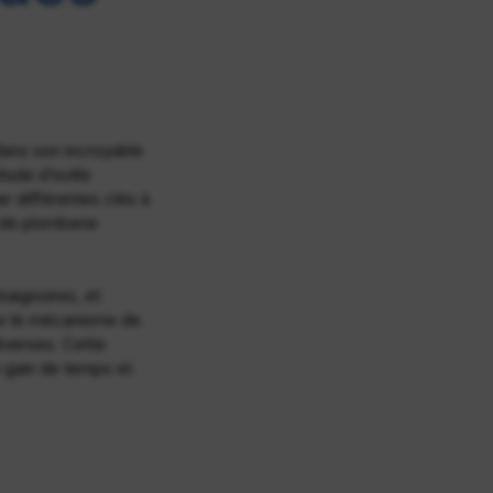
ans son incroyable
tude d’outils
r différentes clés à
s de plomberie
baignoires, et
our le mécanisme de
iverses. Cette
n gain de temps et