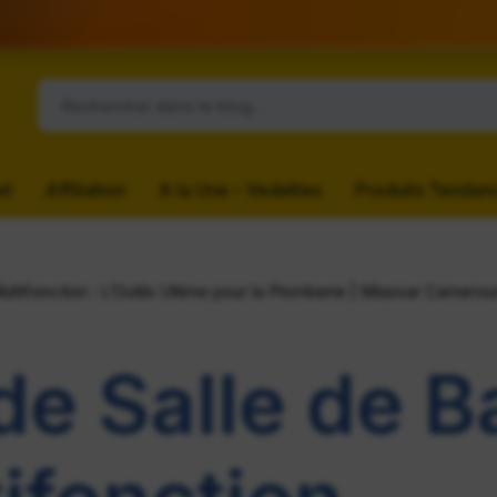
il
Affiliation
A la Une – Vedettes
Produits Tendan
ultifonction : L’Outils Ultime pour la Plomberie | Miassar Camerou
de Salle de B