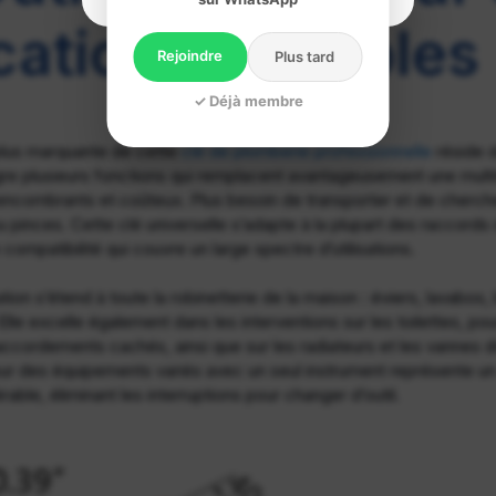
cations Multiples
Rejoindre
Plus tard
✓ Déjà membre
 plus marquante de cette
clé de plomberie professionnelle
réside d
ègre plusieurs fonctions qui remplacent avantageusement une multi
 encombrants et coûteux. Plus besoin de transporter et de cherche
u pinces. Cette clé universelle s’adapte à la plupart des raccord
 compatibilité qui couvre un large spectre d’utilisations.
ion s’étend à toute la robinetterie de la maison : éviers, lavabos, 
lle excelle également dans les interventions sur les toilettes, p
accordements cachés, ainsi que sur les radiateurs et les vannes d
 sur des équipements variés avec un seul instrument représente u
able, éliminant les interruptions pour changer d’outil.