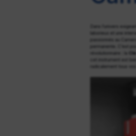
Dans l’univers exigeant
laborieux et une inte
passionnés au Camerou
permanente. C’est po
révolutionnaire : la
Clé
cet instrument est bie
radicalement tous vos