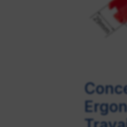
Conce
Ergon
Trava