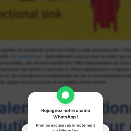
l capable de remplacer toute une boîte à outils encombrante. C’es
cette
clé multifonction
. Spécialement conçue pour accéder aux end
inaccessibles, elle devient rapidement l’allié indispensable sur tous l
 réparation de robinet à domicile ou d’une maintenance complexe
ial. Sa polyvalence exceptionnelle en fait un investissement judi
e gagner en productivité et en qualité d’intervention.
alence Exception
Rejoignez notre chaîne
WhatsApp !
Outil Unique pour
Promos exclusives directement
sur WhatsApp