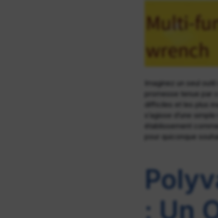
Imaginez un seul outi
promesse tenue par 
difficiles et les plus 
s’agisse d’une simple
établissement commerc
pour quiconque souhait
Polyv
: Un 