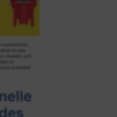
t exactement la
roits les plus
es chantiers, qu’il
 dans un
cieux et rentable
nelle
 des