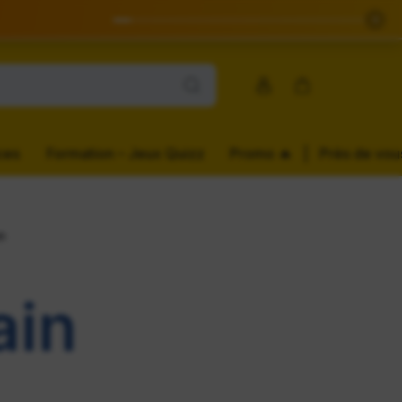
✕
Compte
Panier
ces
Formation – Jeux Quizz
Promo ️‍️‍️‍🔥
|
Près de vou
n
ain