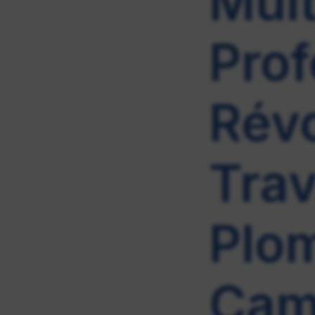
Mult
Prof
Révo
Tra
Plo
Cam