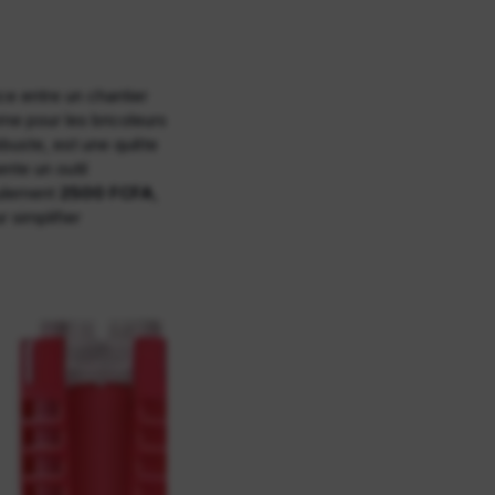
nce entre un chantier
me pour les bricoleurs
obuste, est une quête
nte un outil
eulement
2500 FCFA
,
 simplifier