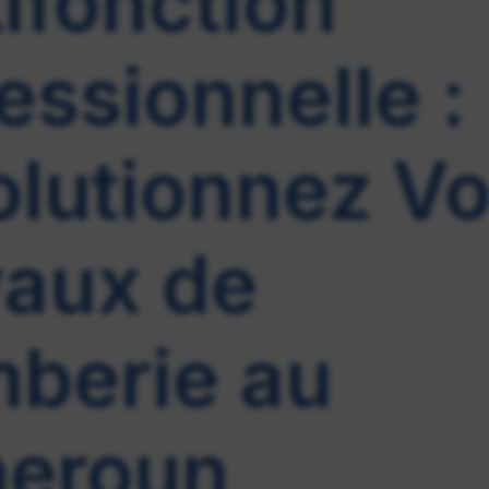
ifonction
essionnelle :
lutionnez V
vaux de
mberie au
eroun