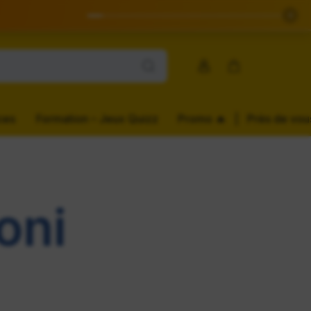
✕
Compte
Panier
ces
Formation – Jeux Quizz
Promo ️‍️‍️‍🔥
|
Près de vou
oni