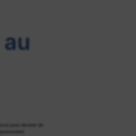
:
n au
ances pour devenir de
eprésentent