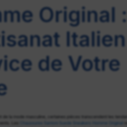
e Original 
tisanat Italie
ice de Votre
e
nt de la mode masculine, certaines pièces transcendent les tend
ments. Les
Chaussures Santoni Suede Sneakers Homme Original
r