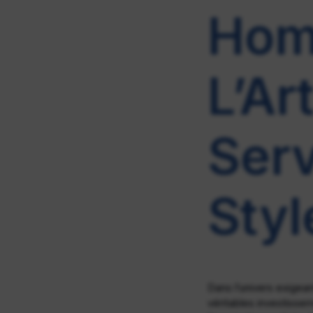
Homm
L’Ar
Serv
Styl
Dans l’univers exigea
véritables investisse