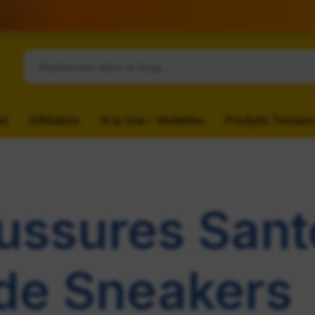
il
Affiliation
A la Une – Vedettes
Produits Tendan
ussures Sant
de Sneakers