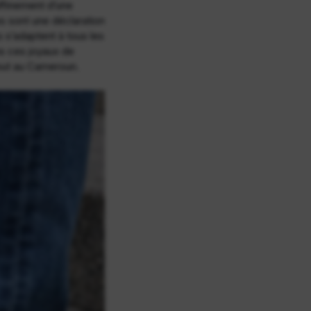
affinement d’une
s sont une déclaration
s s’adaptent à tous les
s ces joyaux de
tout au Cameroun.