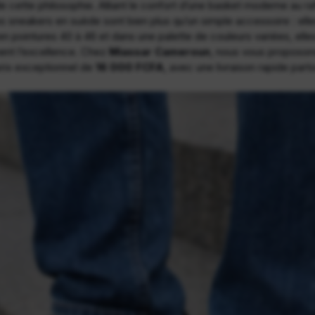
 de cette philosophie. Alliant le confort d’une basket moderne au r
s sneakers en suède sont bien plus qu’un simple accessoire : elle
en pointures 40 à 46 et dans une palette de couleurs variées, elle
nt l’excellence. Chez
Miassar Cameroun
, nous vous proposon
n prix exceptionnel de
16 000 FCFA
, avec une livraison rapide par