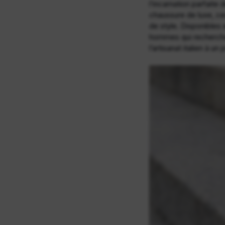
l’incarnation parfaite
chaussure de luxe, ce
de style. Disponibles 
hommes qui recherche
l’artisanat italien à u