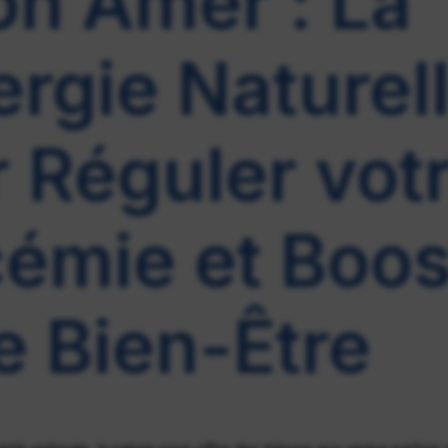
n Amer : La
rgie Naturel
 Réguler vot
émie et Boos
e Bien-Être