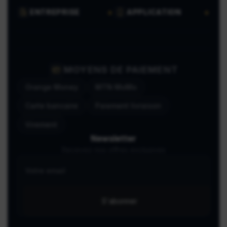
ENTREPRISE
APPLICATION
MOYENS DE PAIEMENT
Orange Money
MTN MoMo
Carte bancaire
Paiement livraison
Virement
Newsletter
Recevez nos offres exclusives
S'abonner