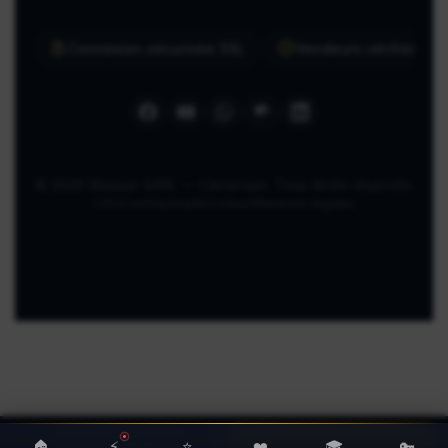
Connexion sécurisée SSL
Vendeurs vérifiés ma
© 2026 Miassar SARL — Cameroun. Tous droits réservés.
CGU
Confidentialité
Contact
Mentions légales
🏠
⚡
⭐
❤️
🎓
🔑
Chaîne WhatsApp
Chat direct