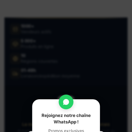
1000+
Vendeurs actifs
5 000+
Produits en ligne
10
Régions couvertes
01-48h
Livraison/expédition moyenne
Rejoignez notre chaîne
Miassar
WhatsApp !
La marketplace préférée des camerounais
Promos exclusives
Achetez et vendez en toute confiance, partout au