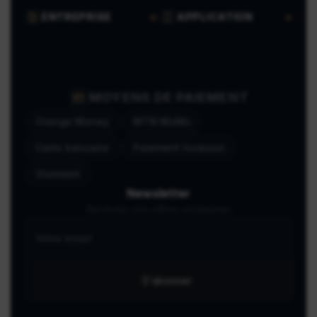
ENTREPRISE
APPLICATION
MOYENS DE PAIEMENT
Orange Money
MTN MoMo
Carte bancaire
Paiement livraison
Virement
Newsletter
Recevez nos offres exclusives
S'abonner