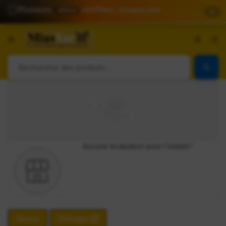
⭐
Plusieurs
vérifiées, chaque jour
offres
✕
Aller
à/au
Pa
contenu
Achetez
Plus,
Vendez
Plus
Aucune évaluation pour l'instant !
Suivre
Partager