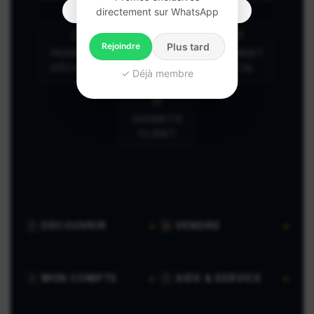
directement sur WhatsApp
Cameroun
Rejoindre
Plus tard
PAIEMENT
PAIEMENT
LIVRAISON
SÉCURISÉ
LOCAL
SUIVIE
✓ Déjà membre
GARANTIE
CLIENT
DÉCOUVRIR
VENDRE
MON COMPTE
AIDE & SERVICE