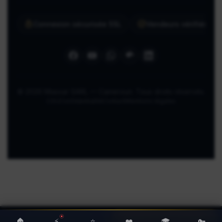
Connexion sécurisée SSL
Vendeurs vérifiés ma
© 2026 Miassar SARL — Cameroun. Tous droits réservés.
CGU
Confidentialité
Contact
Mentions légales
🏠
⚡
⭐
❤️
🎓
🔑
Chaîne WhatsApp
Chat direct