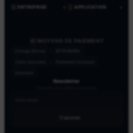
ENTREPRISE
APPLICATION
MOYENS DE PAIEMENT
Orange Money
MTN MoMo
Carte bancaire
Paiement livraison
Virement
Newsletter
Recevez nos offres exclusives
S'abonner