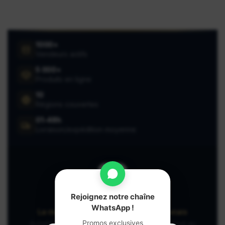
1000+
Vendeurs actifs
5 000+
Produits en ligne
10
Régions couvertes
01-48h
Livraison/expédition moyenne
Rejoignez notre chaîne
Miassar
WhatsApp !
La marketplace préférée des camerounais
Promos exclusives
Achetez et vendez en toute confiance, partout au