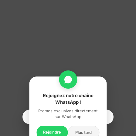
Rejoignez notre chaîne
WhatsApp !
Promos exclusives directement
sur WhatsApp
Rejoindre
Plus tard