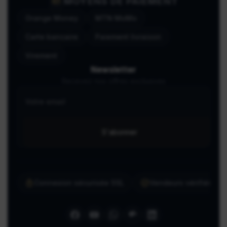
MOYENS DE PAIEMENT
Orange Money
MTN MoMo
Carte bancaire
Paiement livraison
Virement
Newsletter
Recevez nos offres exclusives
S'abonner
Connexion sécurisée SSL
Vendeurs vérifiés ma