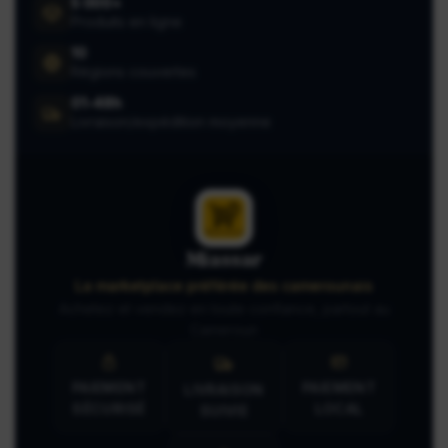
5 000+
Produits en ligne
10
Régions couvertes
01-48h
Livraison/expédition moyenne
Miassar
La marketplace préférée des camerounais
Achetez et vendez en toute confiance, partout au
Cameroun
PAIEMENT
PAIEMENT
LIVRAISON
SÉCURISÉ
LOCAL
SUIVIE