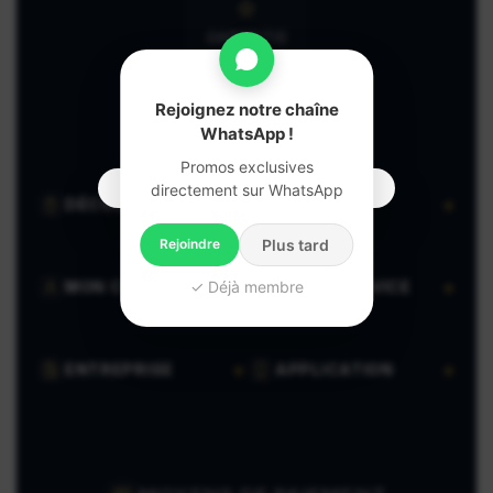
GARANTIE
CLIENT
Rejoignez notre chaîne
WhatsApp !
Promos exclusives
directement sur WhatsApp
DÉCOUVRIR
VENDRE
Rejoindre
Plus tard
✓ Déjà membre
MON COMPTE
AIDE & SERVICE
ENTREPRISE
APPLICATION