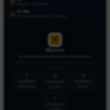
Régions couvertes
01-48h
Livraison/expédition moyenne
Miassar
La marketplace préférée des camerounais
Achetez et vendez en toute confiance, partout au
Cameroun
PAIEMENT
PAIEMENT
LIVRAISON
SÉCURISÉ
LOCAL
SUIVIE
GARANTIE
CLIENT