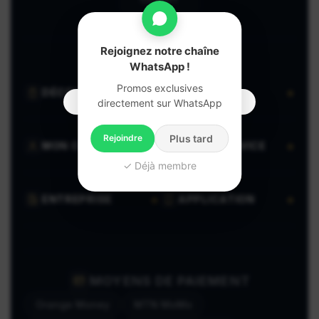
Rejoignez notre chaîne
WhatsApp !
Promos exclusives
DÉCOUVRIR
VENDRE
directement sur WhatsApp
Rejoindre
Plus tard
MON COMPTE
AIDE & SERVICE
✓ Déjà membre
ENTREPRISE
APPLICATION
MOYENS DE PAIEMENT
Orange Money
MTN MoMo