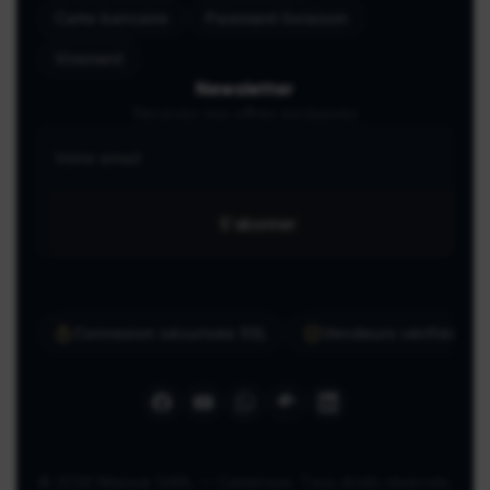
Carte bancaire
Paiement livraison
Virement
Newsletter
Recevez nos offres exclusives
S'abonner
Connexion sécurisée SSL
Vendeurs vérifiés ma
© 2026 Miassar SARL — Cameroun. Tous droits réservés.