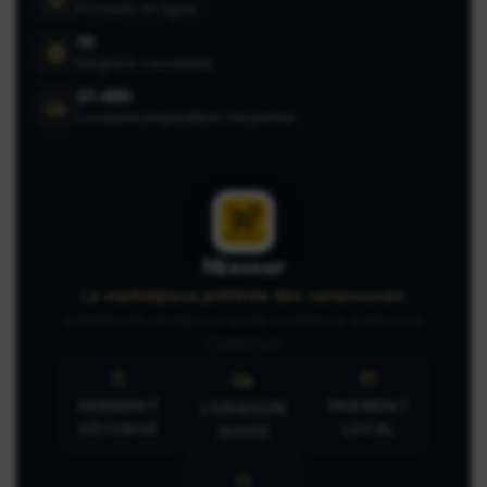
Produits en ligne
10
Régions couvertes
01-48h
Livraison/expédition moyenne
Miassar
La marketplace préférée des camerounais
Achetez et vendez en toute confiance, partout au
Cameroun
PAIEMENT
PAIEMENT
LIVRAISON
SÉCURISÉ
LOCAL
SUIVIE