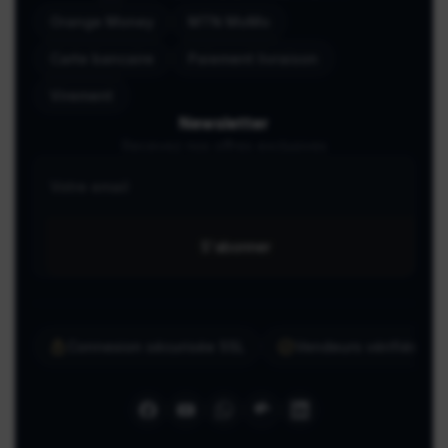
Orange Money
MTN MoMo
Carte bancaire
Paiement livraison
Virement
Newsletter
Recevez nos offres exclusives
S'abonner
Connexion sécurisée SSL
Vendeurs vérifiés ma