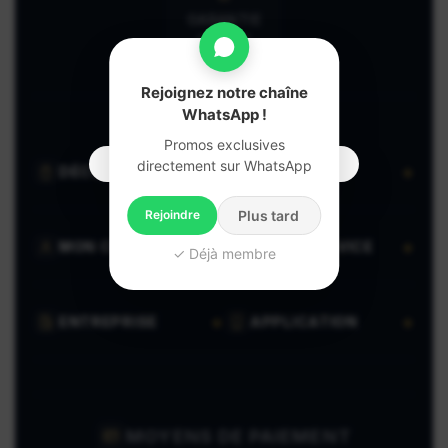
GARANTIE
CLIENT
Rejoignez notre chaîne
WhatsApp !
Promos exclusives
directement sur WhatsApp
DÉCOUVRIR
VENDRE
Rejoindre
Plus tard
MON COMPTE
AIDE & SERVICE
✓ Déjà membre
ENTREPRISE
APPLICATION
MOYENS DE PAIEMENT