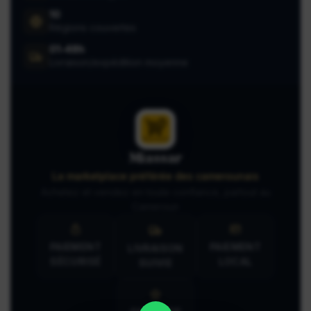
10
Régions couvertes
01-48h
Livraison/expédition moyenne
Miassar
La marketplace préférée des camerounais
Achetez et vendez en toute confiance, partout au
Cameroun
PAIEMENT
PAIEMENT
LIVRAISON
SÉCURISÉ
LOCAL
SUIVIE