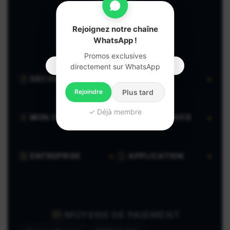
GARANTIE
CLIENT
Rejoignez notre chaîne
WhatsApp !
Promos exclusives
directement sur WhatsApp
DÉCOUVRIR
VENDRE
Rejoindre
Plus tard
✓ Déjà membre
MON COMPTE
AIDE & SERVICE
ENTREPRISE
APPLICATION
MOYENS DE PAIEMENT