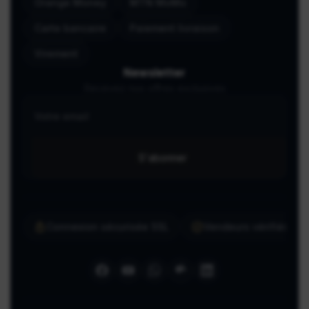
Orange Money
MTN MoMo
Carte bancaire
Paiement livraison
Virement
Newsletter
Recevez nos offres exclusives
S'abonner
Connexion sécurisée SSL
Vendeurs vérifiés ma