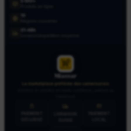
5 000+
Produits en ligne
10
Régions couvertes
01-48h
Livraison/expédition moyenne
Miassar
La marketplace préférée des camerounais
Achetez et vendez en toute confiance, partout au
Cameroun
PAIEMENT
PAIEMENT
LIVRAISON
SÉCURISÉ
LOCAL
SUIVIE