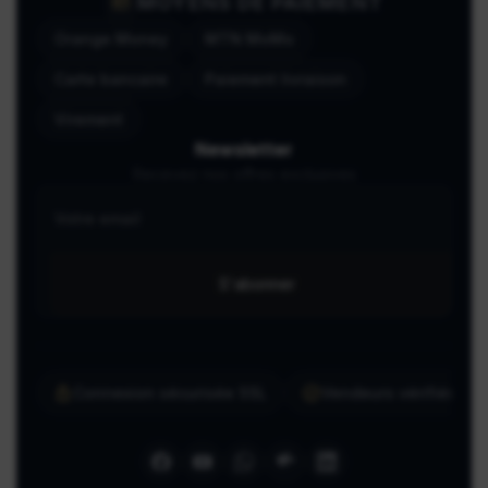
MOYENS DE PAIEMENT
Orange Money
MTN MoMo
Carte bancaire
Paiement livraison
Virement
Newsletter
Recevez nos offres exclusives
S'abonner
Connexion sécurisée SSL
Vendeurs vérifiés ma