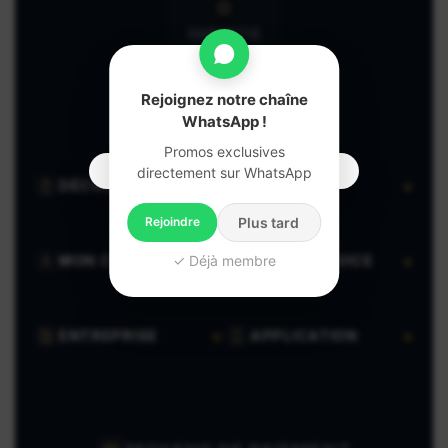
GARANTIE
CLIENT
Rejoignez notre chaîne
WhatsApp !
Promos exclusives
directement sur WhatsApp
DÉCOUVRIR
VENDRE
Rejoindre
Plus tard
✓ Déjà membre
MON COMPTE
AIDE & SERVICE
ENTREPRISE
APPLICATION