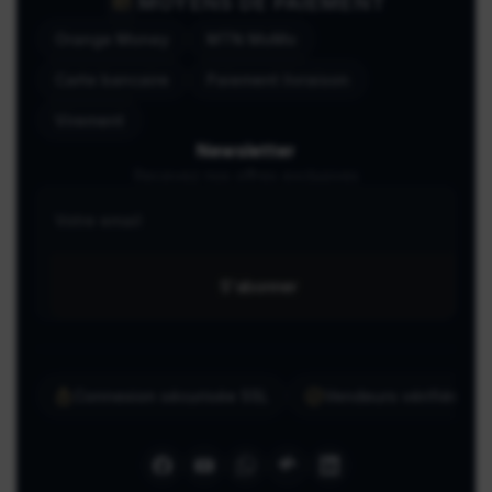
MOYENS DE PAIEMENT
Orange Money
MTN MoMo
Carte bancaire
Paiement livraison
Virement
Newsletter
Recevez nos offres exclusives
S'abonner
Connexion sécurisée SSL
Vendeurs vérifiés ma