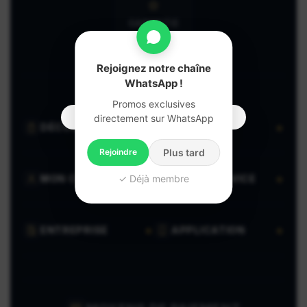
GARANTIE
CLIENT
Rejoignez notre chaîne
WhatsApp !
Promos exclusives
directement sur WhatsApp
DÉCOUVRIR
VENDRE
Rejoindre
Plus tard
✓ Déjà membre
MON COMPTE
AIDE & SERVICE
ENTREPRISE
APPLICATION