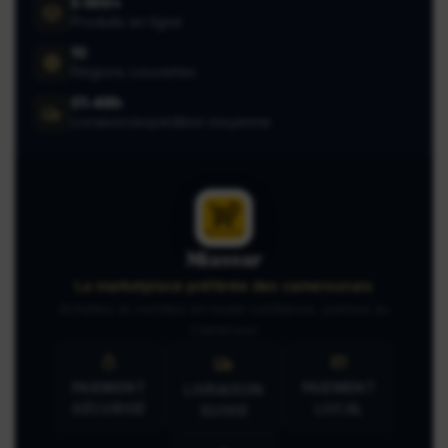
5 000+
Produits en ligne
10
Régions couvertes
01-48h
Livraison/expédition moyenne
Miassar
La marketplace préférée des camerounais
Achetez et vendez en toute confiance, partout au
Cameroun
PAIEMENT
PAIEMENT
LIVRAISON
SÉCURISÉ
LOCAL
SUIVIE